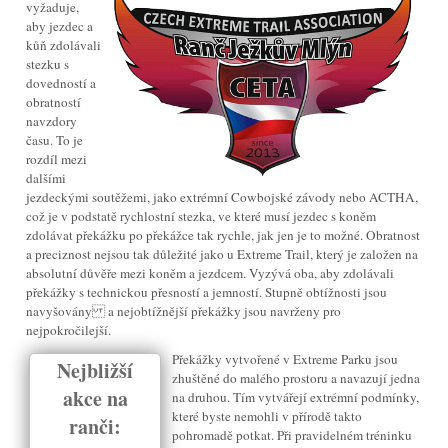
vyžaduje,
aby jezdec a
kůň zdolávali
stezku s
dovedností a
obratností
navzdory
času. To je
rozdíl mezi
dalšími
jezdeckými soutěžemi, jako extrémní Cowbojské závody nebo ACTHA,
což je v podstatě rychlostní stezka, ve které musí jezdec s koněm
zdolávat překážku po překážce tak rychle, jak jen je to možné. Obratnost
a preciznost nejsou tak důležité jako u Extreme Trail, který je založen na
absolutní důvěře mezi koněm a jezdcem. Vyzývá oba, aby zdolávali
překážky s technickou přesností a jemností. Stupně obtížnosti jsou
navyšovány a nejobtížnější překážky jsou navrženy pro
nejpokročilejší.
Překážky vytvořené v Extreme Parku jsou
Nejbližší
zhuštěné do malého prostoru a navazují jedna
akce na
na druhou. Tím vytvářejí extrémní podmínky,
které byste nemohli v přírodě takto
ranči:
pohromadě potkat. Při pravidelném tréninku