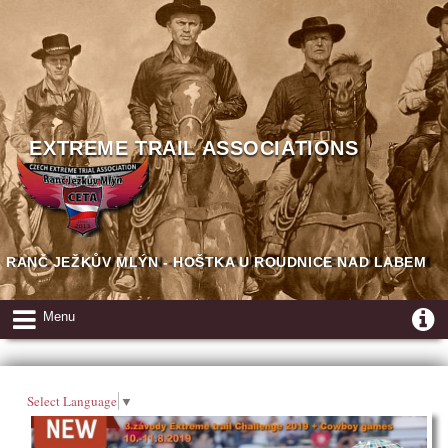
EXTREME TRAIL ASSOCIATIONS
RANČ JEŽKŮV MLÝN - HOŠTKA U ROUDNICE NAD LABEM
Menu
Select Language
▼