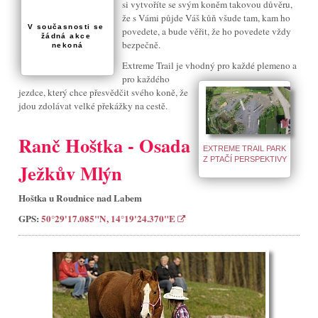
si vytvoříte se svým koněm takovou důvěru,
že s Vámi půjde Váš kůň všude tam, kam ho
V současnosti se 
povedete, a bude věřit, že ho povedete vždy
žádná akce 
bezpečně.
nekoná
Extreme Trail je vhodný pro každé plemeno a
pro každého
jezdce, který chce přesvědčit svého koně, že
jdou zdolávat velké překážky na cestě.
Ranč Hoštka - Osada
EXTREME TRAIL PARK
Z PTAČÍ PERSPEKTIVY
Ježkův Mlýn
Hoštka u Roudnice nad Labem
GPS:
50°29'17.085"N, 14°19'24.370"E