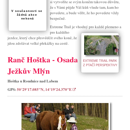
si vytvoříte se svým koněm takovou důvěru,
že s Vámi půjde Váš kůň všude tam, kam ho
V současnosti se 
povedete, a bude věřit, že ho povedete vždy
žádná akce 
bezpečně.
nekoná
Extreme Trail je vhodný pro každé plemeno a
pro každého
jezdce, který chce přesvědčit svého koně, že
jdou zdolávat velké překážky na cestě.
Ranč Hoštka - Osada
EXTREME TRAIL PARK
Z PTAČÍ PERSPEKTIVY
Ježkův Mlýn
Hoštka u Roudnice nad Labem
GPS:
50°29'17.085"N, 14°19'24.370"E