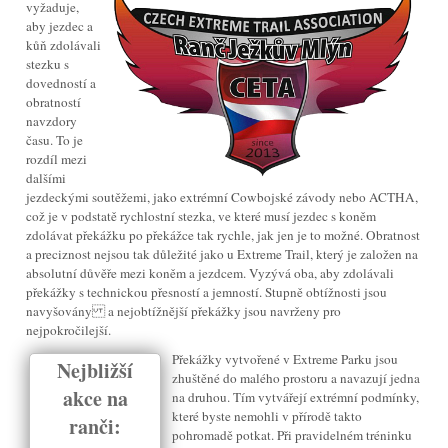
vyžaduje,
aby jezdec a
kůň zdolávali
stezku s
dovedností a
obratností
navzdory
času. To je
rozdíl mezi
dalšími
jezdeckými soutěžemi, jako extrémní Cowbojské závody nebo ACTHA,
což je v podstatě rychlostní stezka, ve které musí jezdec s koněm
zdolávat překážku po překážce tak rychle, jak jen je to možné. Obratnost
a preciznost nejsou tak důležité jako u Extreme Trail, který je založen na
absolutní důvěře mezi koněm a jezdcem. Vyzývá oba, aby zdolávali
překážky s technickou přesností a jemností. Stupně obtížnosti jsou
navyšovány a nejobtížnější překážky jsou navrženy pro
nejpokročilejší.
Překážky vytvořené v Extreme Parku jsou
Nejbližší
zhuštěné do malého prostoru a navazují jedna
akce na
na druhou. Tím vytvářejí extrémní podmínky,
které byste nemohli v přírodě takto
ranči:
pohromadě potkat. Při pravidelném tréninku