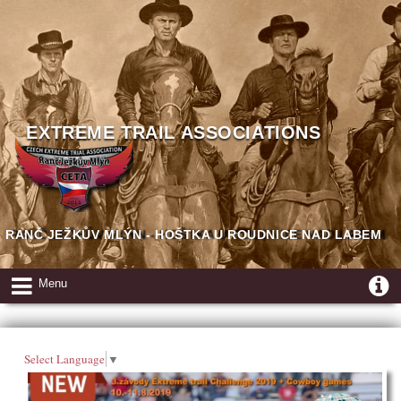
EXTREME TRAIL ASSOCIATIONS
RANČ JEŽKŮV MLÝN - HOŠTKA U ROUDNICE NAD LABEM
Menu
Select Language
▼