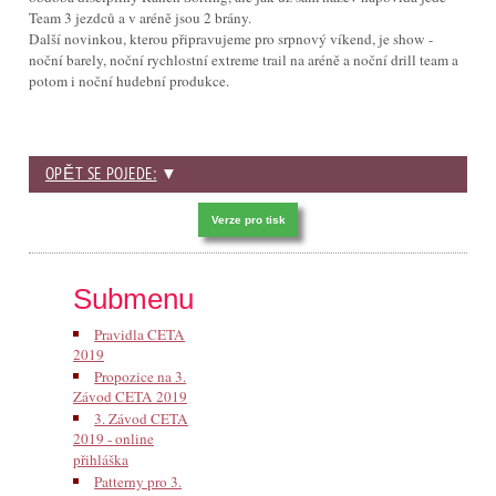
Team 3 jezdců a v aréně jsou 2 brány.
Další novinkou, kterou připravujeme pro srpnový víkend, je show -
noční barely, noční rychlostní extreme trail na aréně a noční drill team a
potom i noční hudební produkce.
OPĚT SE POJEDE:
▼
Verze pro tisk
Submenu
Pravidla CETA
2019
Propozice na 3.
Závod CETA 2019
3. Závod CETA
2019 - online
přihláška
Patterny pro 3.