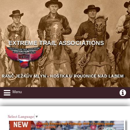
EXTREME TRAIL ASSOCIATIONS
RANČ JEŽKŮV MLÝN - HOŠTKA U ROUDNICE NAD LABEM
Menu
Select Language
▼