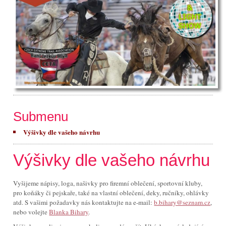
Submenu
Výšivky dle vašeho návrhu
Výšivky dle vašeho návrhu
Vyšijeme nápisy, loga, našivky pro firemní oblečení, sportovní kluby,
pro koňáky či pejskaře, také na vlastní oblečení, deky, ručníky, ohlávky
atd. S vašimi požadavky nás kontaktujte na e-mail:
b.bihary@seznam.cz
,
nebo volejte
Blanka Bihary
.