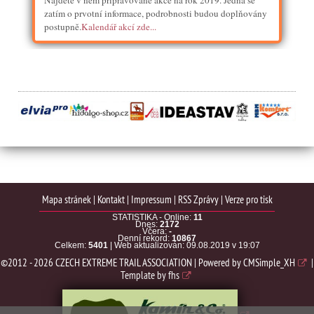
Najdete v něm připravované akce na rok 2019. Jedná se
zatím o prvotní informace, podrobnosti budou doplňovány
postupně.
Kalendář akcí zde...
Mapa stránek
|
Kontakt
|
Impressum
|
RSS Zprávy
|
Verze pro tisk
STATISTIKA - Online:
11
Dnes:
2172
Včera:
-
Denní rekord:
10867
Celkem:
5401
| Web aktualizován: 09.08.2019 v 19:07
©2012 - 2026 CZECH EXTREME TRAIL ASSOCIATION | Powered by
CMSimple_XH
|
Template by
fhs