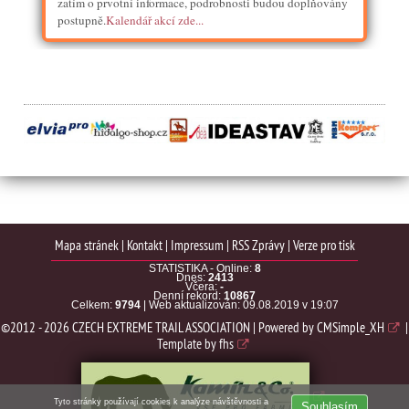
zatím o prvotní informace, podrobnosti budou doplňovány
postupně.
Kalendář akcí zde...
Mapa stránek
|
Kontakt
|
Impressum
|
RSS Zprávy
|
Verze pro tisk
STATISTIKA - Online:
8
Dnes:
2413
Včera:
-
Denní rekord:
10867
Celkem:
9794
| Web aktualizován: 09.08.2019 v 19:07
©2012 - 2026 CZECH EXTREME TRAIL ASSOCIATION | Powered by
CMSimple_XH
|
Template by
fhs
Tyto stránky používají cookies k analýze návštěvnosti a
Souhlasím