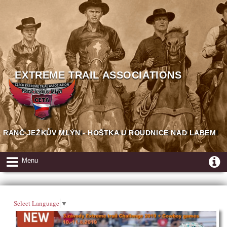
EXTREME TRAIL ASSOCIATIONS
RANČ JEŽKŮV MLÝN - HOŠTKA U ROUDNICE NAD LABEM
Menu
Select Language
▼