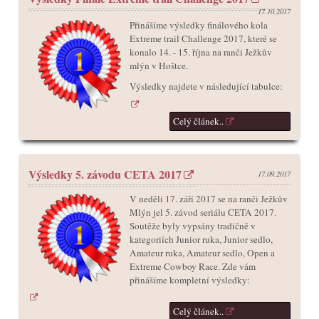
17.10.2017
Přinášíme výsledky finálového kola
Extreme trail Challenge 2017, které se
konalo 14. - 15. října na ranči Ježkův
mlýn v Hoštce.
Výsledky najdete v následující tabulce:
Celý článek..
Výsledky 5. závodu CETA 2017
17.09.2017
V neděli 17. září 2017 se na ranči Ježkův
Mlýn jel 5. závod seriálu CETA 2017.
Soutěže byly vypsány tradičně v
kategoriích Junior ruka, Junior sedlo,
Amateur ruka, Amateur sedlo, Open a
Extreme Cowboy Race. Zde vám
přinášíme kompletní výsledky:
Celý článek..