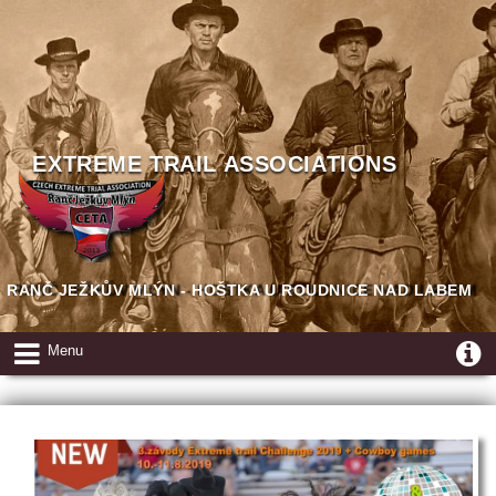
EXTREME TRAIL ASSOCIATIONS
RANČ JEŽKŮV MLÝN - HOŠTKA U ROUDNICE NAD LABEM
Menu