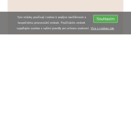
Tyto stránky používají cookies k analýze návštěvnosti a
Souhlasím
bezpečnému provozování stránek. Používáním stránek
vyjadřujete souhlas s našimi pravidly pro ochranu soukromí.
Více o cookies zde